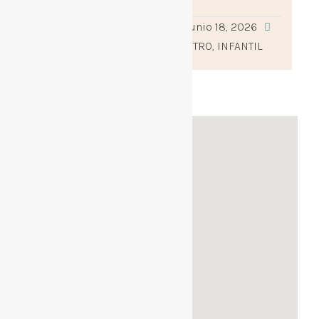
Leer más »
adminceipilosrosales
junio 18, 2026
0
ACTIVIDADES DEL CENTRO
,
INFANTIL