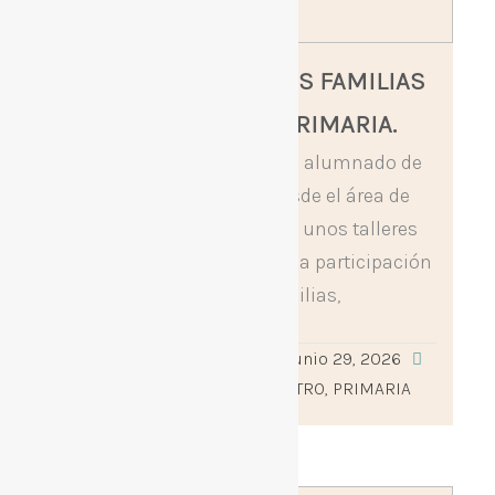
PROFESIONES DE LAS FAMILIAS
EN TERCERO DE PRIMARIA.
En este tercer trimestre, el alumnado de
tercero de primaria y desde el área de
Science, ha disfrutado de unos talleres
sobre las profesiones con la participación
de nuestras familias,
Leer más »
adminceipilosrosales
junio 29, 2026
0
ACTIVIDADES DEL CENTRO
,
PRIMARIA
Publicado
Publicado