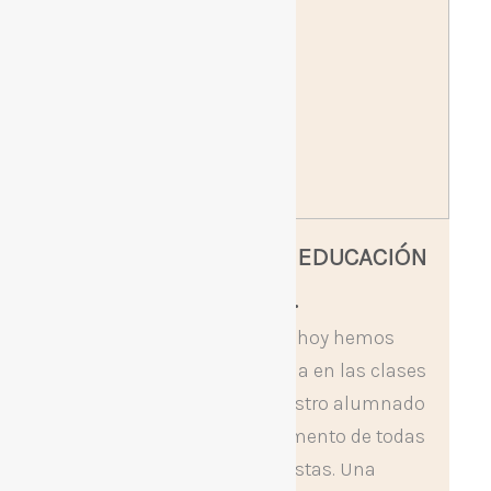
FIESTA DEL AGUA EN EDUCACIÓN
INFANTIL.
Durante la mañana de hoy hemos
celebrado la Fiesta del Agua en las clases
de educación infantil. Nuestro alumnado
ha disfrutado en todo momento de todas
las actividades previstas. Una