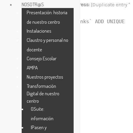
Ir
NOSOTR@S
Error en la base de datos de WordPress:
[Duplicate entry ''
Presentación: historia
al
for key 'url_hash']
ALTER TABLE `TjXXHTWbblc_links` ADD UNIQUE
de nuestro centro
contenido
KEY `url_hash` (`url_hash`)
Instalaciones
Claustro y personal no
docente
Consejo Escolar
AMPA
Nuestros proyectos
Transformación
Digital de nuestro
centro
GSuite:
información
IPasen y