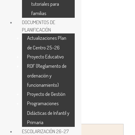
tutoriales para
familias
DOCUMENTOS DE
PLANIFICACIÓN
Actualizaciones Plan
de Centro 25-26
Proyecto Educativo
ROF (Reglamento de
ordenación y
funcionamiento)
Proyecto de Gestión
Programaciones
Didácticas de Infantil y
Primaria
Publicado
Publicado
ESCOLARIZACIÓN 26-27
por
en