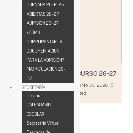
JORNADA PUERTAS
ABIERTAS 26-27
ADMISIÓN 26-27
¿CÓMO
CUMPLIMENTAR LA
DOCUMENTACIÓN
PARA LA ADMISIÓN?
MATRICULACIÓN 26-
MATERIAL ESCOLAR CURSO 26-27
27
adminceipilosrosales
junio 30, 2026
SECRETARÍA
0
Uncategorized
Horario
CALENDARIO
ESCOLAR
Secretaría Virtual
Descarga de