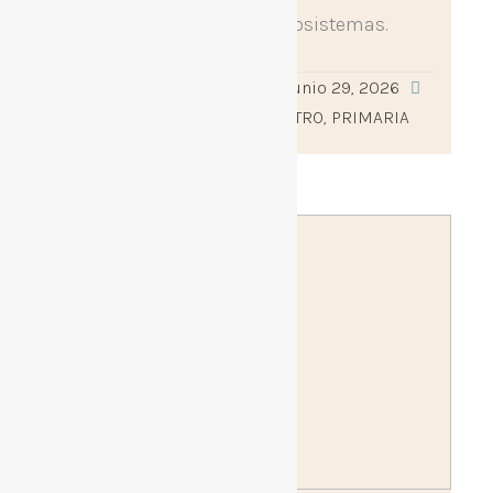
los animales y sus ecosistemas.
Leer más »
adminceipilosrosales
junio 29, 2026
0
ACTIVIDADES DEL CENTRO
,
PRIMARIA
Publicado
Publicado
por
en