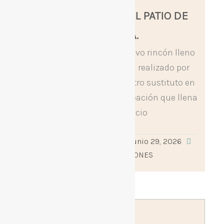
NUEVO MURAL EN EL PATIO DE
PRIMARIA.
Nuestro patio tiene un nuevo rincón lleno
de color gracias al graffiti realizado por
Alejandro Cárdenas, maestro sustituto en
tercero de primaria. Una creación que llena
de vida el espacio
Leer más »
adminceipilosrosales
junio 29, 2026
0
COMUNICACIONES
Publicado
Publicado
por
en