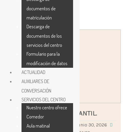
documentos de
matrículación
Descarga de
Publicado
Publicado
documentos de los
por
en
servicios del centro
Formulario para la
modificación de datos
ACTUALIDAD
AUXILIARES DE
CONVERSACIÓN
SERVICIOS DEL CENTRO
Nuestro centro ofrece
LIBROS DE INFANTIL.
Comedor
adminceipilosrosales
junio 30, 2026
Aula matinal