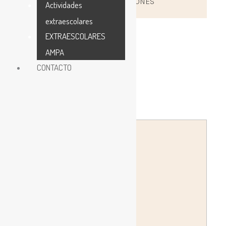
0
COMUNICACIONES
Actividades
extraescolares
EXTRAESCOLARES
AMPA
CONTACTO
Publicado
Publicado
por
en