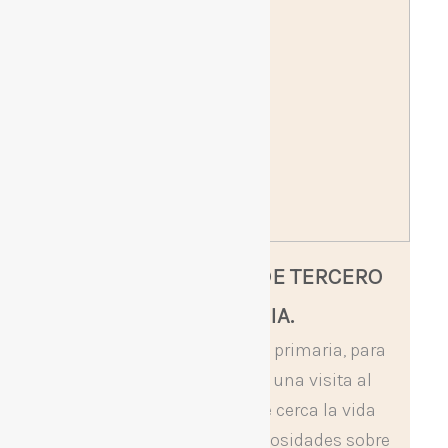
por
en
VISITA AL ACUARIO DE TERCERO
DE PRIMARIA.
El alumnado de tercero de primaria, para
cerrar este curso, realizó una visita al
acuario, descubriendo de cerca la vida
marina y aprendiendo curiosidades sobre